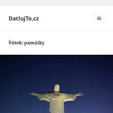
DatlujTo.cz
MENU
A
WIDGETY
Štítek:
památky