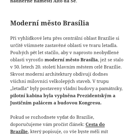
nádherné náměstí Alto da Sé
.
Moderní město Brasília
Při vyhlídkové letu přes centrální oblast Brazílie si
určitě všimnete zastavěné oblasti ve tvaru letadla.
Pouhých pět let stačilo, aby v naprosto neobydlené
oblasti vyrostlo
moderní město Brasília
, jež se stalo
v 50. letech 20. století hlavním městem celé Brazílie.
Skvost moderní architektury obdivují dodnes
všichni milovníci velkolepých staveb. V trupu
„letadla“ byly postaveny vládní budovy a památníky,
pilotní kabina byla vyplněna Prezidentským a
Justičním palácem a budovou Kongresu.
Pokud se rozhodnete vydat do Brazílie,
doporučujeme vám pročíst článek:
Cesta do
Brazílie
, který popisuje, co vše byste měli mít