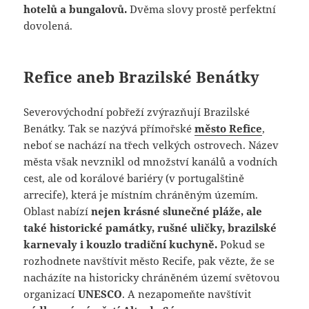
hotelů a bungalovů.
Dvěma slovy prostě perfektní
dovolená.
Refice aneb Brazilské Benátky
Severovýchodní pobřeží zvýrazňují Brazilské
Benátky. Tak se nazývá přímořské
město Refice
,
neboť se nachází na třech velkých ostrovech. Název
města však nevznikl od množství kanálů a vodních
cest, ale od korálové bariéry (v portugalštině
arrecife), která je místním chráněným územím.
Oblast nabízí
nejen krásné slunečné pláže, ale
také historické památky, rušné uličky, brazilské
karnevaly i kouzlo tradiční kuchyně.
Pokud se
rozhodnete navštívit město Recife, pak vězte, že se
nacházíte na historicky chráněném území světovou
organizací
UNESCO
. A nezapomeňte navštívit