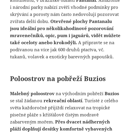
kontinentu, v brazilské oblasti
Pantanal
. Amazonie
i národní parky nabízí zvěři vhodné podmínky pro
skrývání a porosty nám často nedovolují pozorovat
zvířata delší dobu.
Otevřené plochy Pantanalu
jsou ideální pro několikahodinové pozorování
mravenečníků, opic, pum i jaguárů, vidět můžete
také oceloty anebo krokodýli.
A připravte se na
podívanou na více jak 600 druhů ptactva, vč.
tukanů, volavek a exoticky barevných papoušků.
Poloostrov na pobřeží Buzios
Malebný poloostrov
na východním pobřeží
Buzios
se stal žádanou
rekreační oblastí
. Turisté z celého
světa každoročně přijíždí relaxovat na tropické
písečné pláže s křišťálově čistým modravě
zabarveným mořem.
Přes dvacet nádherných
pláží doplňují desítky komfortně vybavených