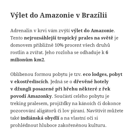
Výlet do Amazonie v Brazílii
Adrenalin v krvi vám zvýší
výlet do Amazonie
.
Tento
nejrozsáhlejší tropický prales na světě
je
domovem přibližně 10% procent všech druhů
rostlin a zvířat. Jeho rozloha se odhaduje k
6
milionům km2
.
Oblíbenou formou pobytu je tzv.
eco lodges, pobyt
v ekostřediscích
. Jedná se o
dřevěné hotely
v džungli posazené při břehu některé z řek
povodí Amazonky
. Součástí celého pobytu je
treking pralesem, projížďky na kánoích či dokonce
pozorování aligátorů či lov piraní. Navštívit můžete
také
indiánská obydlí
a na vlastní oči si
prohlédnout hluboce zakořeněnou kulturu.