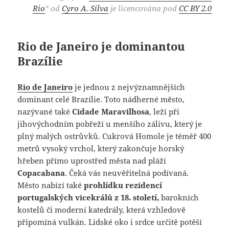
Rio
“ od
Cyro A. Silva
je
licencována pod
CC BY 2.0
Rio de Janeiro je dominantou
Brazílie
Rio de Janeiro
je jednou z nejvýznamnějších
dominant celé Brazílie. Toto nádherné město,
nazývané také
Cidade Maravilhosa
, leží při
jihovýchodním pobřeží u menšího zálivu, který je
plný malých ostrůvků. Cukrová Homole je téměř 400
metrů vysoký vrchol, který zakončuje horský
hřeben přímo uprostřed města nad pláží
Copacabana
. Čeká vás neuvěřitelná podívaná.
Město nabízí také
prohlídku rezidencí
portugalských vicekrálů z 18. století,
barokních
kostelů či moderní katedrály, která vzhledově
připomíná vulkán. Lidské oko i srdce určitě potěší