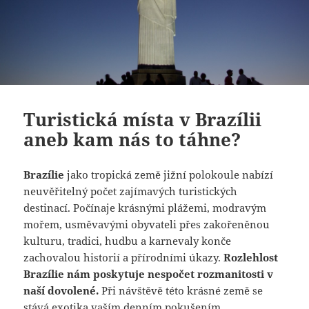
Turistická místa v Brazílii
aneb kam nás to táhne?
Brazílie
jako tropická země jižní polokoule nabízí
neuvěřitelný počet zajímavých turistických
destinací. Počínaje krásnými plážemi, modravým
mořem, usměvavými obyvateli přes zakořeněnou
kulturu, tradici, hudbu a karnevaly konče
zachovalou historií a přírodními úkazy.
Rozlehlost
Brazílie nám poskytuje nespočet rozmanitosti v
naší dovolené.
Při návštěvě této krásné země se
stává exotika vaším denním pokušením.