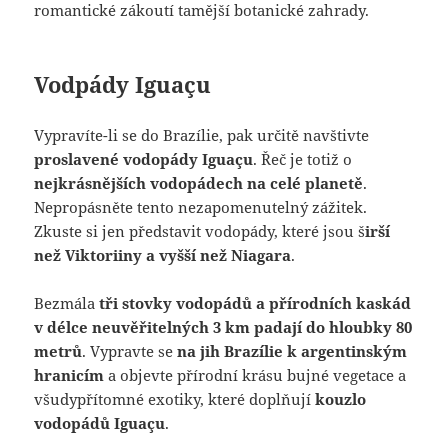
romantické zákoutí tamější botanické zahrady.
Vodpády Iguaçu
Vypravíte-li se do Brazílie, pak určitě navštivte
proslavené vodopády Iguaçu
. Řeč je totiž o
nejkrásnějších vodopádech na celé planetě
.
Nepropásněte tento nezapomenutelný zážitek.
Zkuste si jen představit vodopády, které jsou š
irší
než Viktoriiny a vyšší než Niagara
.
Bezmála
tři stovky vodopádů a přírodních kaskád
v délce neuvěřitelných 3 km padají do hloubky 80
metrů
. Vypravte se
na jih Brazílie k argentinským
hranicím
a objevte přírodní krásu bujné vegetace a
všudypřítomné exotiky, které doplňují
kouzlo
vodopádů Iguaçu
.