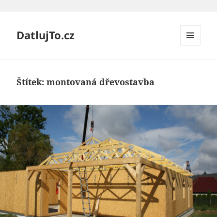
DatlujTo.cz
MENU
A
WIDGETY
Štítek:
montovaná dřevostavba