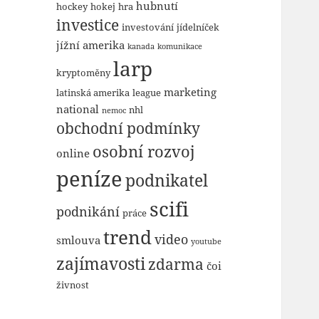
hubnutí
hockey
hokej
hra
investice
investování
jídelníček
jížní amerika
kanada
komunikace
larp
kryptoměny
marketing
latinská amerika
league
national
nhl
nemoc
obchodní podmínky
osobní rozvoj
online
peníze
podnikatel
scifi
podnikání
práce
trend
video
smlouva
youtube
zajímavosti
zdarma
čoi
živnost