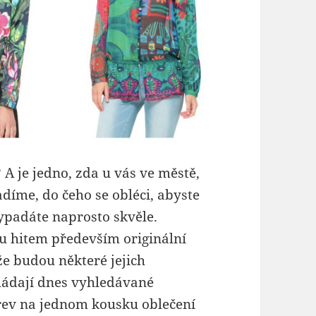
A je jedno, zda u vás ve městě,
íme, do čeho se obléci, abyste
 vypadáte naprosto skvěle.
ou hitem především originální
že budou některé jejich
ládají dnes vyhledávané
rev na jednom kousku oblečení