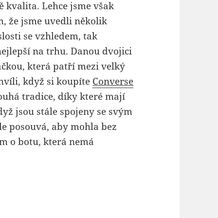
tě kvalita. Lehce jsme však
ím, že jsme uvedli několik
slosti se vzhledem, tak
nejlepší na trhu. Danou dvojici
čkou, která patří mezi velký
chvíli, když si koupíte
Converse
ouhá tradice, díky které mají
dyž jsou stále spojeny se svým
ále posouvá, aby mohla bez
m o botu, která nemá