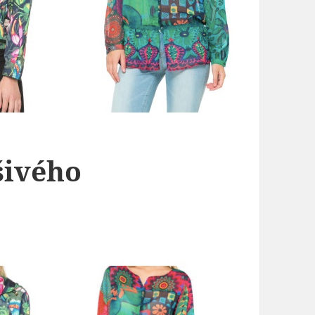
šivého