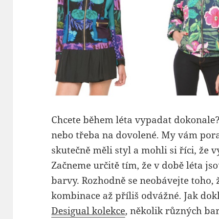
Chcete během léta vypadat dokonale? 
nebo třeba na dovolené. My vám porad
skutečně měli styl a mohli si říci, že
Začneme určitě tím, že v době léta js
barvy. Rozhodně se neobávejte toho, 
kombinace až příliš odvážné. Jak dok
Desigual kolekce
, několik různých ba