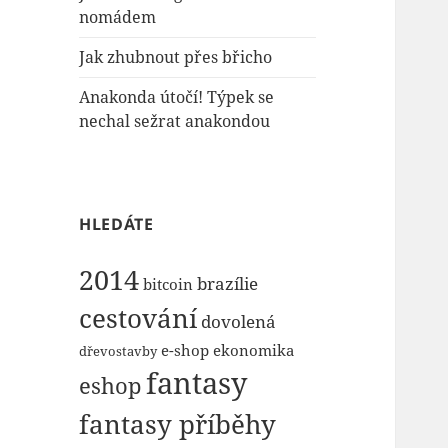
nomádem
Jak zhubnout přes břicho
Anakonda útočí! Týpek se
nechal sežrat anakondou
HLEDÁTE
2014
brazílie
bitcoin
cestování
dovolená
e-shop
ekonomika
dřevostavby
fantasy
eshop
fantasy příběhy