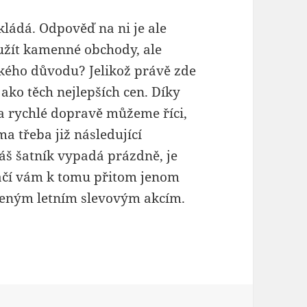
okládá. Odpověď na ni je ale
užít kamenné obchody, ale
akého důvodu? Jelikož právě zde
jako těch nejlepších cen. Díky
 rychlé dopravě můžeme říci,
a třeba již následující
áš šatník vypadá prázdně, je
Stačí vám k tomu přitom jenom
íbeným letním slevovým akcím.