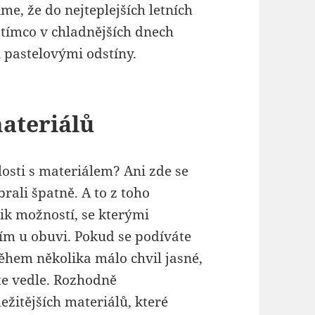
, že do nejteplejších letních
zatímco v chladnějších dnech
 pastelovými odstíny.
ateriálů
losti s materiálem? Ani zde se
brali špatně. A to z toho
ik možností, se kterými
ším u obuvi. Pokud se podíváte
ěhem několika málo chvil jasné,
te vedle. Rozhodně
žitějších materiálů, které