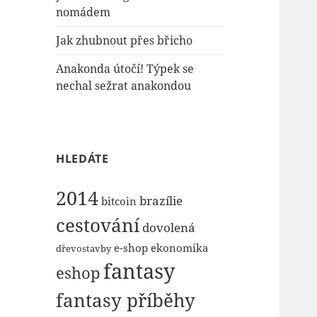
nomádem
Jak zhubnout přes břicho
Anakonda útočí! Týpek se
nechal sežrat anakondou
HLEDÁTE
2014
brazílie
bitcoin
cestování
dovolená
e-shop
ekonomika
dřevostavby
fantasy
eshop
fantasy příběhy