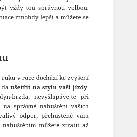
být vždy tou správnou volbou.
ituace mnohdy lepší a můžete se
nu
m ruku v ruce dochází ke zvýšení
e dá
ušetřit na stylu vaší jízdy
.
lyn-brzda, nevyšlapávejte při
 na správné nahuštění vašich
valivý odpor, přehuštěné vám
 nahuštěním můžete ztratit až