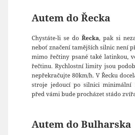
Autem do Řecka
Chystáte-li se do
Řecka
, pak si ne
neboť značení tamějších silnic není p
mimo řečtiny psané také latinkou, v
řečtinu. Rychlostní limity jsou pod
nepřekračujte 80km/h. V Řecku docel
stroje jedoucí po silnici minimální 
před vámi bude procházet stádo zvířa
Autem do Bulharska