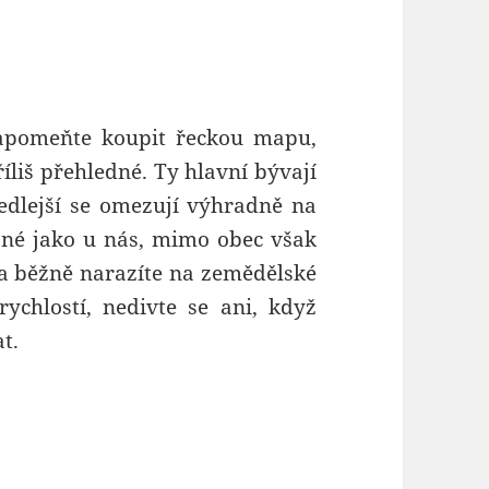
zapomeňte koupit řeckou mapu,
říliš přehledné. Ty hlavní bývají
edlejší se omezují výhradně na
obné jako u nás, mimo obec však
a běžně narazíte na zemědělské
rychlostí, nedivte se ani, když
t.