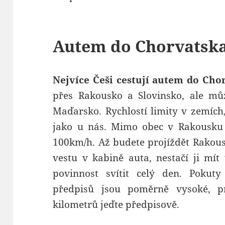
Autem do Chorvatsk
Nejvíce Češi cestují autem do Cho
přes Rakousko a Slovinsko, ale můž
Maďarsko. Rychlostí limity v zemích,
jako u nás. Mimo obec v Rakousku 
100km/h. Až budete projíždět Rakou
vestu v kabině auta, nestačí ji mít
povinnost svítit celý den. Pokut
předpisů jsou poměrně vysoké, pro
kilometrů jeďte předpisově.