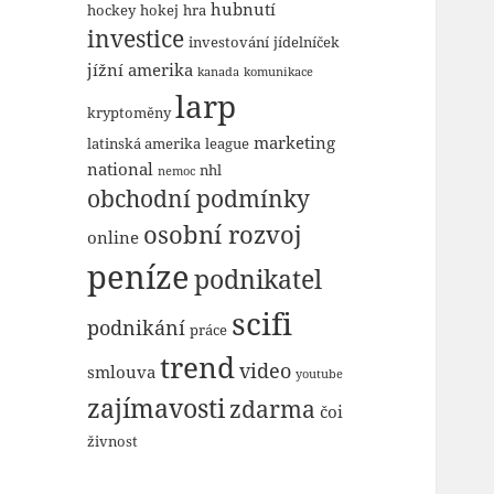
hubnutí
hockey
hokej
hra
investice
investování
jídelníček
jížní amerika
kanada
komunikace
larp
kryptoměny
marketing
latinská amerika
league
national
nhl
nemoc
obchodní podmínky
osobní rozvoj
online
peníze
podnikatel
scifi
podnikání
práce
trend
video
smlouva
youtube
zajímavosti
zdarma
čoi
živnost