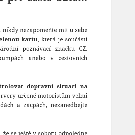
í nikdy nezapomeňte mít u sebe
elenou kartu
, která je součástí
árodní poznávací značku CZ.
umpách anebo v cestovních
trolovat dopravní situaci na
ervery určené motoristům velmi
dách a zácpách, nezanedbejte
 že se ještě v sobotu odpoledne