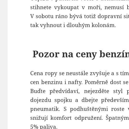
stihnete vykoupat v moři, nemusí 
V sobotu ráno bývá totiž dopravní s
tak vyhnout i dlouhým kolonám.
Pozor na ceny benzí
Cena ropy se neustále zvyšuje a s tí
cen benzinu i nafty. Poměrně dost s
Buďte předvídaví, nejezděte styl p
dojezdu spojku a dbejte především
pneumatik. S podhuštěnými roste 
snižují komfort odpružení. Špatným
5% paliva.