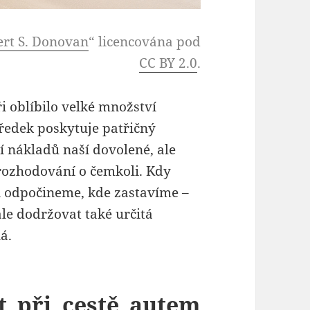
rt S. Donovan
“ licencována pod
CC BY 2.0
.
i oblíbilo velké množství
ředek poskytuje patřičný
í nákladů naší dovolené, ale
rozhodování o čemkoli. Kdy
 odpočineme, kde zastavíme –
le dodržovat také určitá
á.
 při cestě autem