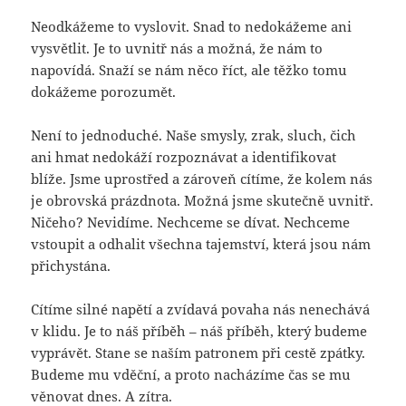
Neodkážeme to vyslovit. Snad to nedokážeme ani
vysvětlit. Je to uvnitř nás a možná, že nám to
napovídá. Snaží se nám něco říct, ale těžko tomu
dokážeme porozumět.
Není to jednoduché. Naše smysly, zrak, sluch, čich
ani hmat nedokáží rozpoznávat a identifikovat
blíže. Jsme uprostřed a zároveň cítíme, že kolem nás
je obrovská prázdnota. Možná jsme skutečně uvnitř.
Ničeho? Nevidíme. Nechceme se dívat. Nechceme
vstoupit a odhalit všechna tajemství, která jsou nám
přichystána.
Cítíme silné napětí a zvídavá povaha nás nenechává
v klidu. Je to náš příběh – náš příběh, který budeme
vyprávět. Stane se naším patronem při cestě zpátky.
Budeme mu vděční, a proto nacházíme čas se mu
věnovat dnes. A zítra.