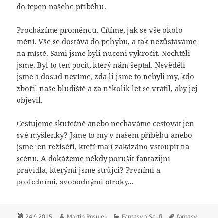
do tepen našeho příběhu.
Procházíme proměnou. Cítíme, jak se vše okolo
mění. Vše se dostává do pohybu, a tak nezůstáváme
na místě. Sami jsme byli nuceni vykročit. Nechtěli
jsme. Byl to ten pocit, který nám šeptal. Nevěděli
jsme a dosud nevíme, zda-li jsme to nebyli my, kdo
zbořil naše bludiště a za několik let se vrátil, aby jej
objevil.
Cestujeme skutečně anebo necháváme cestovat jen
své myšlenky? Jsme to my v našem příběhu anebo
jsme jen režiséři, kteří mají zakázáno vstoupit na
scénu. A dokážeme někdy porušit fantazijní
pravidla, kterými jsme strůjci? Prvními a
posledními, svobodnými otroky…
Publikováno:
Autor:
Rubriky:
Štítky:
24.9.2015
Martin Rosulek
Fantasy a Sci-fi
fantasy
,