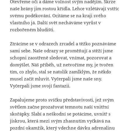
Otevřeme oči a dáme volnost svým nadějím. Skrze
naše brány jim rostou křídla. Lehce vzlétávají vstříc
svému poděkování. Ocitáme se na kraji svého
vlastního já. Další svět necháváme vyrůst v
rozbořeném bludišti.
Ztrácíme se v odrazech zrcadel a těžko poznáváme
sami sebe. Naše odrazy se proměňují a stěží jsme
schopni zaostřeně sledovat, vnímat, pozorovat a
domýšlet. Náš příběh, už netvoříme my, je tvořen
tím, co zbylo, stal se natolik zamlklým, že někdo
musel začít mluvit. Vyčerpali jsme naše sny.
Vyčerpali jsme svojí fantazii.
Zapalujeme proto svíčku představivosti, jež svým
světlem začne prozařovat temnotu naší vnitřní
skořápky. Slabí a neškodní se potácíme, uvnitř s
jiskrou, která mezi svým zhasnutím vyčkává na
pozdní okamžik, který vdechne dávku adrenalinu