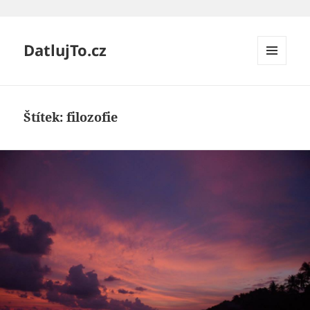
DatlujTo.cz
MENU
A
WIDGETY
Štítek:
filozofie