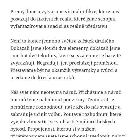
Přemýšlíme a vytváříme virtuální fikce, které nás
posazují do fiktivních realit, které jsme schopni
vyfantazírovat a snad si až reálně představit.
Není to konec jednoho světa a začátek druhého.
Dokázali jsme sloučit dva elementy, dokázali jsme
smíchat dvě tekutiny, které se vzájemně se barvitě
zvýrazňují. Negradují, jen procházejí proměnou.
Přestáváme být na okamžik výtvarníky a tvůrci a
usedáme do křesla účastníků.
Náš svět nám neotevírá náruč. Přicházíme a náruč
mu můžeme nabídnout pouze my. Tentokrát se
nemůžeme rozhodnout, naše křeslo nás svazuje a
zabraňuje učinit volbu. Poutavé rozhodnutí, které
vyvolá vlnu šířící se v oblasti 7 miliard lidských
bytostí. Propojenost, kterou si v našem
třicátémosmém světě jsme schopni uvědomit, nabízí