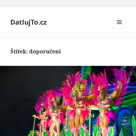
DatlujTo.cz
MENU
A
WIDGETY
Štítek:
doporučení