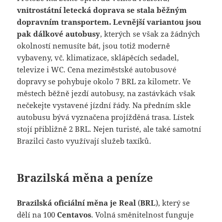
vnitrostátní letecká doprava se stala běžným
dopravním transportem.
Levnější variantou jsou
pak dálkové autobusy
, kterých se však za žádných
okolností nemusíte bát, jsou totiž moderně
vybaveny, vč. klimatizace, sklápěcích sedadel,
televize i WC. Cena meziměstské autobusové
dopravy se pohybuje okolo 7 BRL za kilometr. Ve
městech běžně jezdí autobusy, na zastávkách však
nečekejte vystavené jízdní řády. Na předním skle
autobusu bývá vyznačena projížděná trasa. Lístek
stojí přibližně 2 BRL. Nejen turisté, ale také samotní
Brazilci často využívají služeb taxíků.
Brazilská měna a peníze
Brazilská oficiální měna je Real
(
BRL
), který se
dělí na 100
Centavos
. Volná směnitelnost funguje