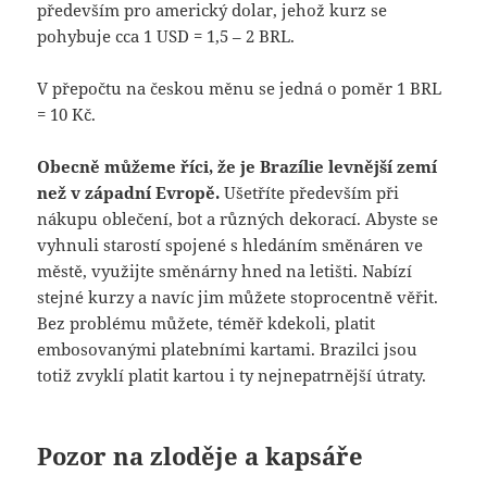
především pro americký dolar, jehož kurz se
pohybuje cca 1 USD = 1,5 – 2 BRL.
V přepočtu na českou měnu se jedná o poměr 1 BRL
= 10 Kč.
Obecně můžeme říci, že je Brazílie levnější zemí
než v západní Evropě.
Ušetříte především při
nákupu oblečení, bot a různých dekorací. Abyste se
vyhnuli starostí spojené s hledáním směnáren ve
městě, využijte směnárny hned na letišti. Nabízí
stejné kurzy a navíc jim můžete stoprocentně věřit.
Bez problému můžete, téměř kdekoli, platit
embosovanými platebními kartami. Brazilci jsou
totiž zvyklí platit kartou i ty nejnepatrnější útraty.
Pozor na zloděje a kapsáře