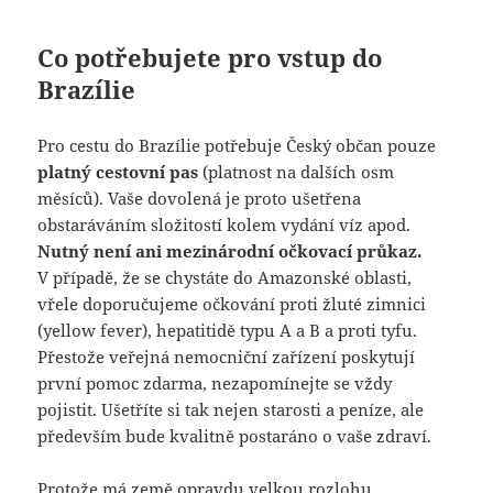
Co potřebujete pro vstup do
Brazílie
Pro cestu do Brazílie potřebuje Český občan pouze
platný cestovní pas
(platnost na dalších osm
měsíců). Vaše dovolená je proto ušetřena
obstaráváním složitostí kolem vydání víz apod.
Nutný není ani mezinárodní očkovací průkaz.
V případě, že se chystáte do Amazonské oblasti,
vřele doporučujeme očkování proti žluté zimnici
(yellow fever), hepatitidě typu A a B a proti tyfu.
Přestože veřejná nemocniční zařízení poskytují
první pomoc zdarma, nezapomínejte se vždy
pojistit. Ušetříte si tak nejen starosti a peníze, ale
především bude kvalitně postaráno o vaše zdraví.
Protože má země opravdu velkou rozlohu,