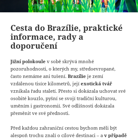
Cesta do Brazílie, praktické
informace, rady a
doporučení
Jižní polokoule
v sobě skrývá mnohé
pozoruhodnosti, o kterých my, středoevropané,
často nemáme ani tušení.
Brazílie
je zemí
vzdálenou tisíce kilometrů, její
exotická tvář
vznikala řadu staletí. Přesto si dokázala uchovat své
osobité kouzlo, pyšní se svojí tradiční kulturou,
uměním i gastronomií. Své odlišnosti dokázala
přeměnit ve své přednosti.
Před každou zahraniční cestou bychom měli být
alespoň trochu znalí o cílové destinaci – a
v případě