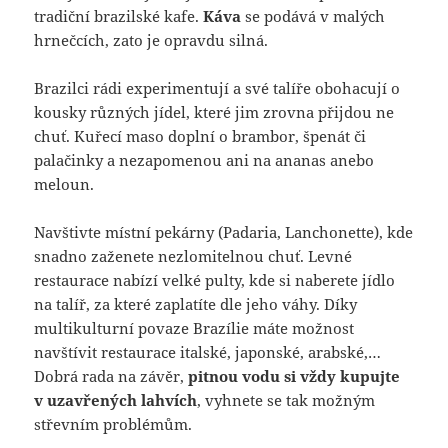
tradiční brazilské kafe.
Káva
se podává v malých
hrnečcích, zato je opravdu silná.
Brazilci rádi experimentují a své talíře obohacují o
kousky různých jídel, které jim zrovna přijdou ne
chuť. Kuřecí maso doplní o brambor, špenát či
palačinky a nezapomenou ani na ananas anebo
meloun.
Navštivte místní pekárny (Padaria, Lanchonette), kde
snadno zaženete nezlomitelnou chuť. Levné
restaurace nabízí velké pulty, kde si naberete jídlo
na talíř, za které zaplatíte dle jeho váhy. Díky
multikulturní povaze Brazílie máte možnost
navštívit restaurace italské, japonské, arabské,…
Dobrá rada na závěr,
pitnou vodu si vždy kupujte
v uzavřených lahvích
, vyhnete se tak možným
střevním problémům.