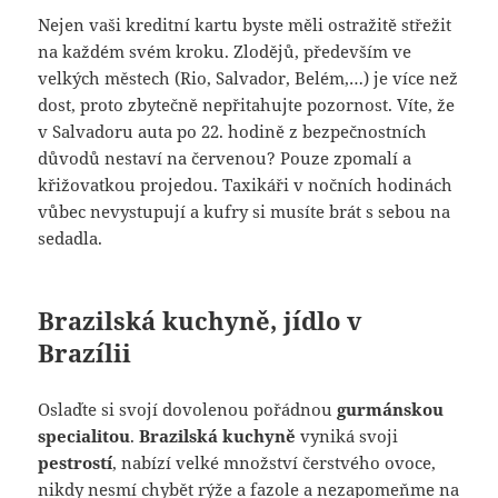
Nejen vaši kreditní kartu byste měli ostražitě střežit
na každém svém kroku. Zlodějů, především ve
velkých městech (Rio, Salvador, Belém,…) je více než
dost, proto zbytečně nepřitahujte pozornost. Víte, že
v Salvadoru auta po 22. hodině z bezpečnostních
důvodů nestaví na červenou? Pouze zpomalí a
křižovatkou projedou. Taxikáři v nočních hodinách
vůbec nevystupují a kufry si musíte brát s sebou na
sedadla.
Brazilská kuchyně, jídlo v
Brazílii
Oslaďte si svojí dovolenou pořádnou
gurmánskou
specialitou
.
Brazilská kuchyně
vyniká svoji
pestrostí
, nabízí velké množství čerstvého ovoce,
nikdy nesmí chybět rýže a fazole a nezapomeňme na