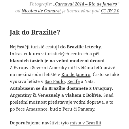
Fotografie: „
Carnaval 2014 – Rio de Janeiro
“
od
Nicolas de Camaret
je
licencována pod
CC BY 2.0
Jak do Brazílie?
Nejčastěji turisté cestují
do Brazílie letecky
.
Infrastruktura v turistických centrech a
při
hlavních tazích je na velmi moderní úrovni
.
Z Evropy i Severní Ameriky míří většina letů právě
na mezinárodní letiště v
Rio de Janeiro
. Často se také
využívá letiště v
Sao Paulo
,
Recife
a Nata.
Autobusem se do Brazílie dostanete z Uruquay,
Argentiny či Venezuely a vlakem z Bolívie.
Snad
poslední možnost představuje vodní doprava, a to
po řece Amazonce, buď z Peru či Panamy.
Doporučujeme navštívit tyto
místa v Brazílii
.