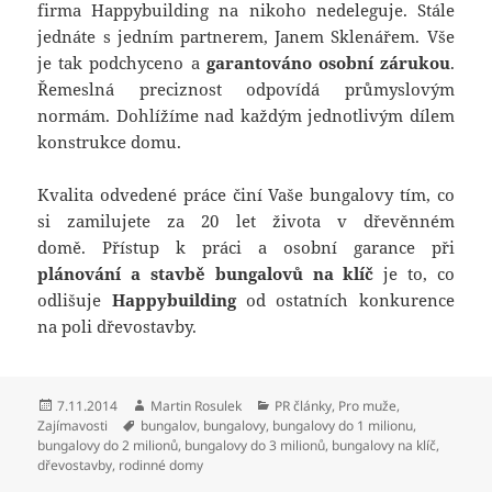
firma Happybuilding na nikoho nedeleguje. Stále
jednáte s jedním partnerem, Janem Sklenářem. Vše
je tak podchyceno a
garantováno osobní zárukou
.
Řemeslná preciznost odpovídá průmyslovým
normám. Dohlížíme nad každým jednotlivým dílem
konstrukce domu.
Kvalita odvedené práce činí Vaše bungalovy tím, co
si zamilujete za 20 let života v dřevěnném
domě. Přístup k práci a osobní garance při
plánování a stavbě bungalovů na klíč
je to, co
odlišuje
Happybuilding
od ostatních konkurence
na poli dřevostavby.
Publikováno:
Autor:
Rubriky:
7.11.2014
Martin Rosulek
PR články
,
Pro muže
,
Štítky:
Zajímavosti
bungalov
,
bungalovy
,
bungalovy do 1 milionu
,
bungalovy do 2 milionů
,
bungalovy do 3 milionů
,
bungalovy na klíč
,
dřevostavby
,
rodinné domy