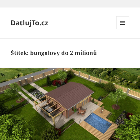
DatlujTo.cz
MENU
A
WIDGETY
Štítek:
bungalovy do 2 milionů