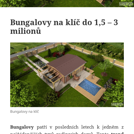
Bungalovy na klíč do 1,5 – 3
milionů
Bungalovy na klíč
Bungalovy
patří v posledních letech k jedněm z