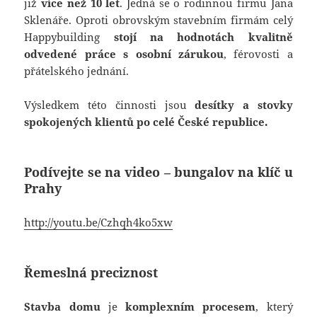
již
více
než 10 let
. Jedná se o rodinnou firmu Jana
Sklenáře. Oproti obrovským stavebním firmám celý
Happybuilding
stojí na hodnotách kvalitně
odvedené práce s osobní zárukou
, férovosti a
přátelského jednání.
Výsledkem této činnosti jsou
desítky a stovky
spokojených klientů po celé České republice.
Podívejte se na video – bungalov na klíč u
Prahy
http://youtu.be/Czhqh4ko5xw
Řemeslná preciznost
Stavba domu
je
komplexním procesem
, který