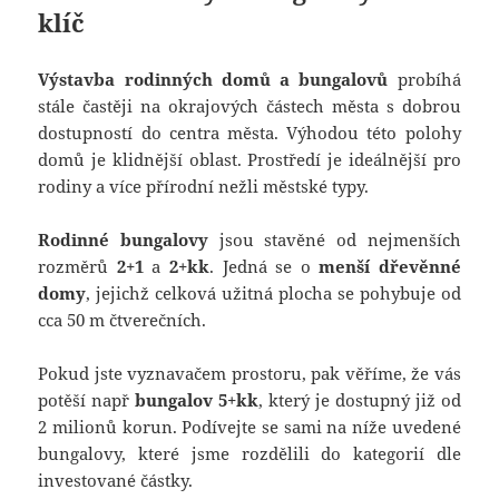
klíč
Výstavba rodinných domů a bungalovů
probíhá
stále častěji na okrajových částech města s dobrou
dostupností do centra města. Výhodou této polohy
domů je klidnější oblast. Prostředí je ideálnější pro
rodiny a více přírodní nežli městské typy.
Rodinné bungalovy
jsou stavěné od nejmenších
rozměrů
2+1
a
2+kk
. Jedná se o
menší dřevěnné
domy
, jejichž celková užitná plocha se pohybuje od
cca 50 m čtverečních.
Pokud jste vyznavačem prostoru, pak věříme, že vás
potěší např
bungalov 5+kk
, který je dostupný již od
2 milionů korun. Podívejte se sami na níže uvedené
bungalovy, které jsme rozdělili do kategorií dle
investované částky.