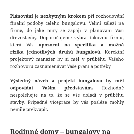
Plánování
je
nezbytným
krokem
při rozhodování
finální podoby celého bungalovu. Velmi záleží na
firmě, do jaké míry se zapojí v plánování Vaší
dřevostavby. Doporučujeme vybrat takovou firmu,
která Vás
upozorní na specifika a možná
rizika jednotlivých druhů bungalovů
. Korektní
projektový manažer by si měl v průběhu Vašeho
rozhovoru zaznamenávat Vaše přání a potřeby.
Výsledný návrh a projekt bungalovu by měl
odpovídat Vašim představám.
Rozhodně
nespoléhejte na to, že se vše doladí v průběhu
stavby. Případné vícepráce by vás posléze mohly
nemile překvapit.
Rodinné domy – bungalovy na