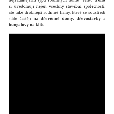
nejžádanějších typů rodinných domů. Tento
trend
si uvědomují nejen všechny stavební společnosti,
ale také drobnější rodinné firmy, které se soustředí
stále častěji na
dřevěnné domy
,
dřevostavby
a
bungalovy
na
klíč
.