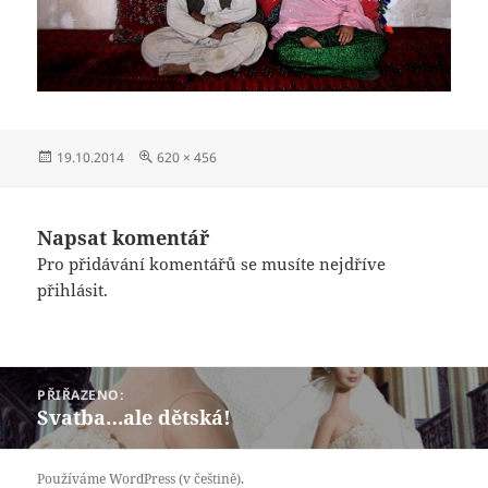
Publikováno:
Původní
19.10.2014
620 × 456
velikost:
Napsat komentář
Pro přidávání komentářů se musíte nejdříve
přihlásit
.
Navigace
PŘIŘAZENO:
pro
Svatba…ale dětská!
příspěvek
Používáme WordPress (v češtině).