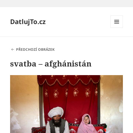
DatlujTo.cz
MENU
A
WIDGETY
PŘEDCHOZÍ OBRÁZEK
svatba – afghánistán