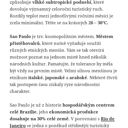
způsobuje
vlhké subtropické podnebí
, které
dovoluje významný celoroční turistický ruch.
Rozdíly teplot mezi jednotlivými ročními měsíci je
zcela minimální. Těšte se na krásných
26 – 30°C.
Sao Paulo
je tzv. kosmopolitním městem.
Městem
přistěhovalců
, které nutně vyžaduje soužití
různých etnických menšin. Vám se tak otevírá
možnost poznat na jednom místě hned několik
národních kultur. Pamatujte, že tolerance by měla
být vždy na prvním místě. Velmi silnou menšinou je
etnikum
italské
,
japonské
a
arabské
. Některé čtvrti
tak postupem času získaly ryze národnostní
charakter.
Sao Paulo je už z historie
hospodářským centrem
celé Brazílie
, jeho
ekonomická produkce
dosahuje na 30% celé země
. V porovnání s
Rio de
Janeiro
se jedná o poněkud střídmější turistický