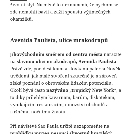
životní styl. Nicméně to neznamená, že bychom se
zde nemohli bavit a zažít spoustu výjimečných
okamžiků.
Avenida Paulista, ulice mrakodrapů
Jihovýchodním směrem od centra města
narazíte
na
slavnou ulici mrakodrapů, Avenida Paulista
.
Právě zde, pod desítkami a stovkami pater si člověk
uvědomí, jak malé stvoření skutečně je a zároveň
získá poznání o obrovském lidském potenciálu.
Okolí bývá často
nazýváno „tropický New York“
, a
to díky přilehlým kavárnám, barům, diskotékám,
vynikajícím restauracím, množství obchodů a
rušnému nočnímu životu.
Při návštěvě Sao Paula určitě nezapomeňte na
prohlídku muzea nesoucí skvostný brazilský