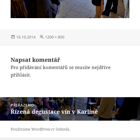
Publikováno:
Původní
16.10.2014
1200 × 800
velikost:
Napsat komentář
Pro přidávání komentářů se musíte nejdříve
přihlásit
.
Navigace
PŘIŘAZENO:
pro
Řízená degustace vín v Karlíně
příspěvek
Používáme WordPress (v češtině).