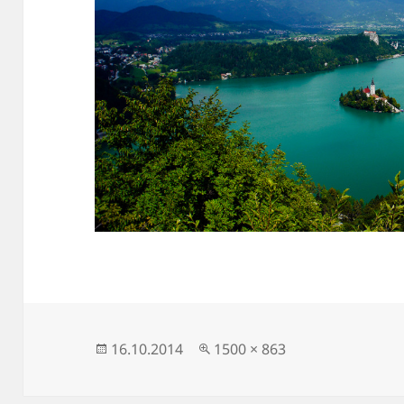
Publikováno:
Původní
16.10.2014
1500 × 863
velikost: