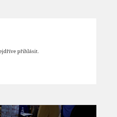
ejdříve
přihlásit
.