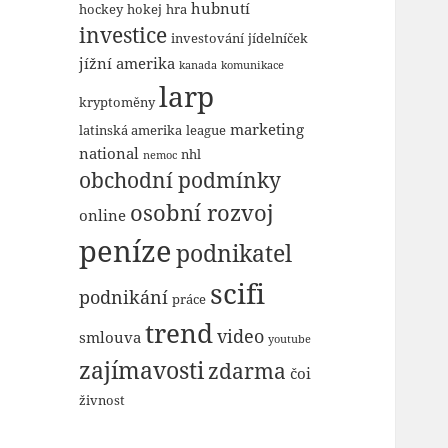
hubnutí
hockey
hokej
hra
investice
investování
jídelníček
jížní amerika
kanada
komunikace
larp
kryptoměny
marketing
latinská amerika
league
national
nhl
nemoc
obchodní podmínky
osobní rozvoj
online
peníze
podnikatel
scifi
podnikání
práce
trend
video
smlouva
youtube
zajímavosti
zdarma
čoi
živnost