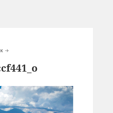
EK
cf441_o