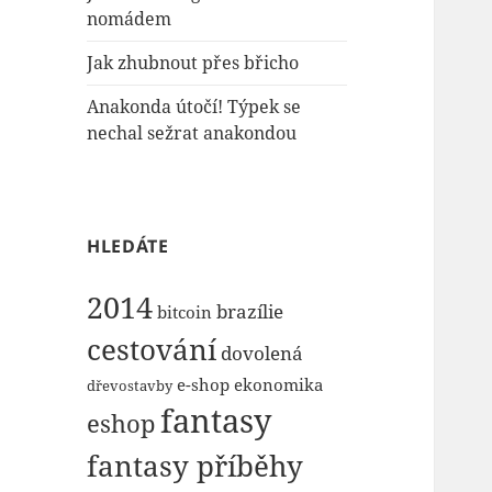
nomádem
Jak zhubnout přes břicho
Anakonda útočí! Týpek se
nechal sežrat anakondou
HLEDÁTE
2014
brazílie
bitcoin
cestování
dovolená
e-shop
ekonomika
dřevostavby
fantasy
eshop
fantasy příběhy