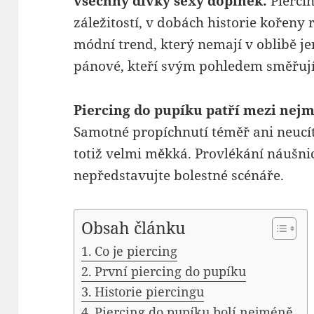
všechny dívky sexy doplněk.
Pierci
záležitostí, v dobách historie kořeny
módní trend, který nemají v oblibě je
pánové, kteří svým pohledem směřují
Piercing do pupíku patří mezi nej
Samotné propíchnutí téměř ani neucítí
totiž velmi měkká. Provlékání náušnic
nepředstavujte bolestné scénáře.
Obsah článku
Co je piercing
První piercing do pupíku
Historie piercingu
Piercing do pupíku bolí nejméně