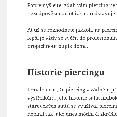
Popřemýšlejte, zdali vám piercing ne
nezodpovězenou otázku představuje ur
Ať už se rozhodnete jakkoli, na piercin
lepší je vždy se svěřit do profesionál
propíchnout pupík doma.
Historie piercingu
Pravdou říci, že piercing v žádném 
výstřelkům. Jeho historie sahá hlubok
starověkých států se využíval piercin
neplnil tak jako dnes módní či zkrášl