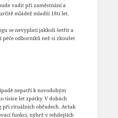
bude vadit při zaměstnání a
čitě mládež mladší 18ti let.
gu se nevyplatí jakkoli šetřit a
ní péče odborníků než si zkoušet
případě nepatří k novodobým
o tisíce let zpátky. V dobách
g při rituálních obřadech. Avšak
ovací funkci, nýbrž v tehdejších