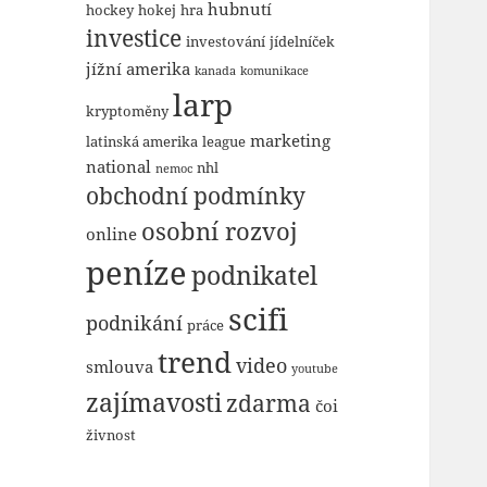
hubnutí
hockey
hokej
hra
investice
investování
jídelníček
jížní amerika
kanada
komunikace
larp
kryptoměny
marketing
latinská amerika
league
national
nhl
nemoc
obchodní podmínky
osobní rozvoj
online
peníze
podnikatel
scifi
podnikání
práce
trend
video
smlouva
youtube
zajímavosti
zdarma
čoi
živnost