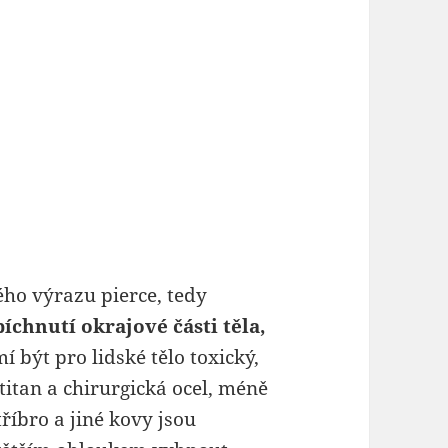
ého výrazu pierce, tedy
chnutí okrajové části těla,
 být pro lidské tělo toxický,
titan a chirurgická ocel, méně
Stříbro a jiné kovy jsou