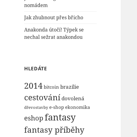
nomádem
Jak zhubnout přes břicho
Anakonda útočí! Týpek se
nechal sežrat anakondou
HLEDÁTE
2014
brazílie
bitcoin
cestování
dovolená
e-shop
ekonomika
dřevostavby
fantasy
eshop
fantasy příběhy