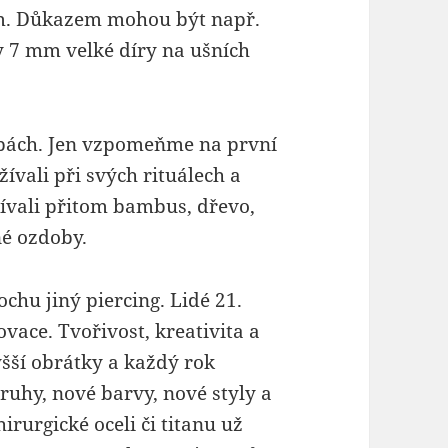
m. Důkazem mohou být např.
y 7 mm velké díry na ušních
dobách. Jen vzpomeňme na první
ívali při svých rituálech a
ívali přitom bambus, dřevo,
né ozdoby.
trochu jiný piercing. Lidé 21.
ovace. Tvořivost, kreativita a
yšší obrátky a každý rok
uhy, nové barvy, nové styly a
irurgické oceli či titanu už