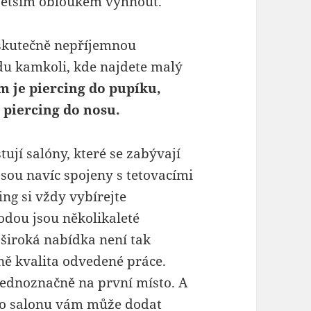
i větším obloukem vyhnout.
 skutečně nepříjemnou
avdu kamkoli, kde najdete malý
m je piercing do pupíku,
a piercing do nosu.
ují salóny, které se zabývají
jsou navíc spojeny s tetovacími
ing si vždy vybírejte
odou jsou několikaleté
široká nabídka není tak
ně kvalita odvedené práce.
jednoznačně na první místo. A
ho salonu vám může dodat