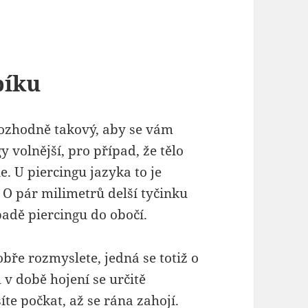
píku
Rozhodně takový, aby se vám
gy volnější, pro případ, že tělo
. U piercingu jazyka to je
 O pár milimetrů delší tyčinku
padě piercingu do obočí.
bře rozmyslete, jedná se totiž o
 v době hojení se určitě
te počkat, až se rána zahojí.