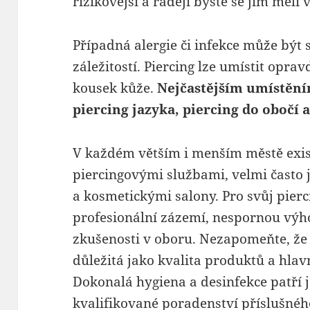
rizikovější a raději byste se jim měl
Případná alergie či infekce může být
záležitostí. Piercing lze umístit opr
kousek kůže.
Nejčastějším umístění
piercing jazyka, piercing do obočí 
V každém větším i menším městě exist
piercingovými službami, velmi často 
a kosmetickými salony. Pro svůj pierc
profesionální zázemí, nespornou výh
zkušenosti v oboru. Nezapomeňte, že 
důležitá jako kvalita produktů a hlav
Dokonalá hygiena a desinfekce patří 
kvalifikované poradenství příslušné