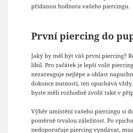
přidanou hodnotu vašeho piercingu.
První piercing do pu
Jaký by měl být váš první piercing? 
líbil. Pro začátek je lepší volit piercin
nezareaguje nejlépe a oblast napuchne
dokonce nutností, ten opuchává vždy.
byste měli rozhodně zvolit také v pří
Výběr umístění vašeho piercingu si do
poměrně trvalou záležitost. Po vpichu
nedoporučuje piercing vyndávat, musí