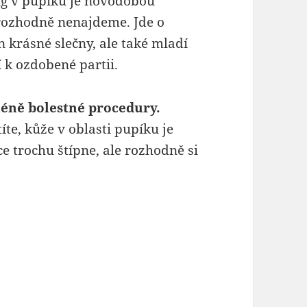
ng v pupíku je novodobou
 rozhodně nenajdeme. Jde o
n krásné slečny, ale také mladí
 k ozdobené partii.
méně bolestné procedury.
te, kůže v oblasti pupíku je
e trochu štípne, ale rozhodně si