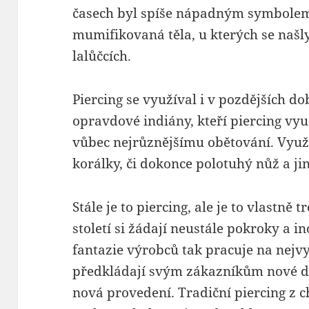
časech byl spíše nápadným symbole
mumifikovaná těla, u kterých se našl
lalůčcích.
Piercing se využíval i v pozdějších 
opravdové indiány, kteří piercing využ
vůbec nejrůznějšímu obětování. Využ
korálky, či dokonce polotuhý nůž a ji
Stále je to piercing, ale je to vlastně 
století si žádají neustále pokroky a in
fantazie výrobců tak pracuje na nejv
předkládají svým zákazníkům nové dr
nová provedení. Tradiční piercing z ch