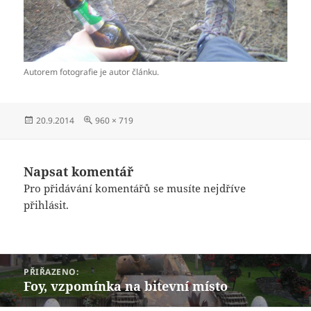
Autorem fotografie je autor článku.
Publikováno:
Původní
20.9.2014
960 × 719
velikost:
Napsat komentář
Pro přidávání komentářů se musíte nejdříve
přihlásit
.
Navigace
PŘIŘAZENO:
pro
Foy, vzpomínka na bitevní místo
příspěvek