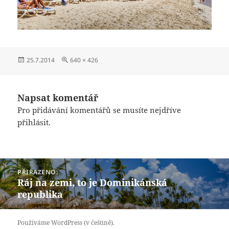
Publikováno:
Původní
25.7.2014
640 × 426
velikost:
Napsat komentář
Pro přidávání komentářů se musíte nejdříve
přihlásit
.
Navigace
PŘIŘAZENO:
pro
Ráj na zemi, to je Dominikánská
příspěvek
republika
Používáme WordPress (v češtině).