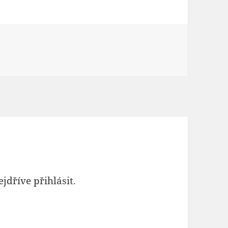
ejdříve
přihlásit
.