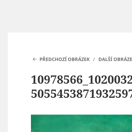
PŘEDCHOZÍ OBRÁZEK
DALŠÍ OBRÁZ
10978566_102003
5055453871932597