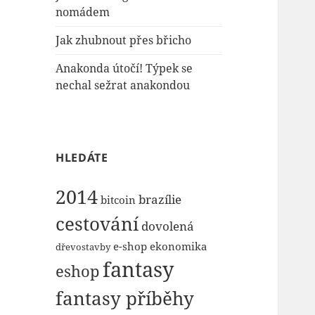
nomádem
Jak zhubnout přes břicho
Anakonda útočí! Týpek se
nechal sežrat anakondou
HLEDÁTE
2014
brazílie
bitcoin
cestování
dovolená
e-shop
ekonomika
dřevostavby
fantasy
eshop
fantasy příběhy