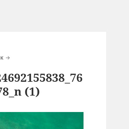
EK
24692155838_76
8_n (1)