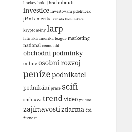
hubnutí
hockey
hokej
hra
investice
investování
jídelníček
jížní amerika
kanada
komunikace
larp
kryptoměny
marketing
latinská amerika
league
national
nhl
nemoc
obchodní podmínky
osobní rozvoj
online
peníze
podnikatel
scifi
podnikání
práce
trend
video
smlouva
youtube
zajímavosti
zdarma
čoi
živnost