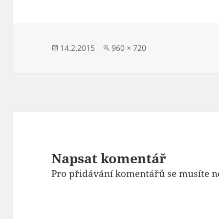
Publikováno:
Původní
14.2.2015
960 × 720
velikost:
Napsat komentář
Pro přidávání komentářů se musíte n