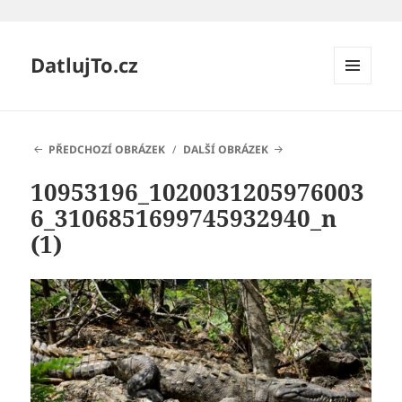
DatlujTo.cz
MENU
A
WIDGETY
PŘEDCHOZÍ OBRÁZEK
DALŠÍ OBRÁZEK
10953196_1020031205976003
6_3106851699745932940_n
(1)