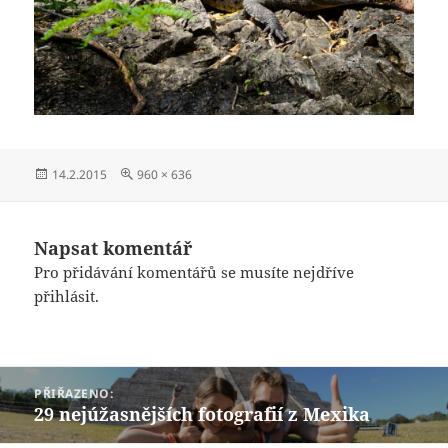
Publikováno:
Původní
14.2.2015
960 × 636
velikost:
Napsat komentář
Pro přidávání komentářů se musíte nejdříve
přihlásit
.
Navigace
PŘIŘAZENO:
pro
29 nejúžasnějších fotografií z Mexika
příspěvek